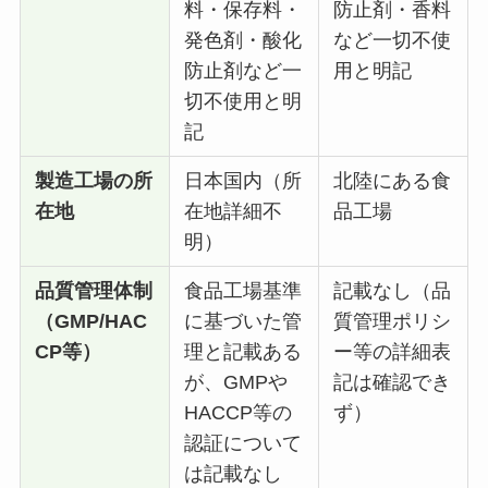
料・保存料・
防止剤・香料
発色剤・酸化
など一切不使
防止剤など一
用と明記
切不使用と明
記
製造工場の所
日本国内（所
北陸にある食
在地
在地詳細不
品工場
明）
品質管理体制
食品工場基準
記載なし（品
（GMP/HAC
に基づいた管
質管理ポリシ
CP等）
理と記載ある
ー等の詳細表
が、GMPや
記は確認でき
HACCP等の
ず）
認証について
は記載なし