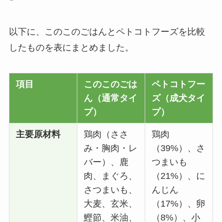
以下に、このこのごはんとペトコトフーズを比較
したものを表にまとめました。
項目
このこのごは
ペトコトフー
ん（通常タイ
ズ（成犬タイ
プ）
プ）
主要原材料
鶏肉（ささ
鶏肉
み・胸肉・レ
（39%）、さ
バー）、鹿
つまいも
肉、まぐろ、
（21%）、に
さつまいも、
んじん
大麦、玄米、
（17%）、卵
鰹節、米油、
（8%）、小