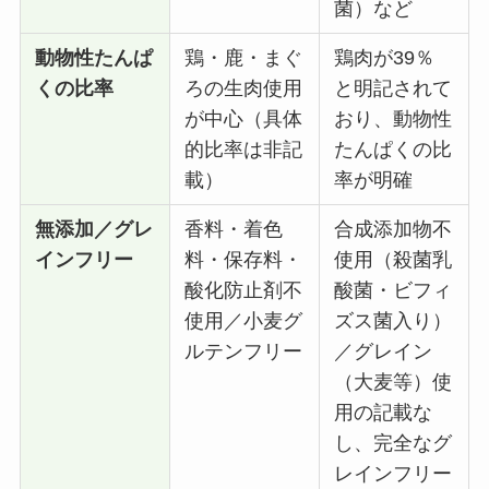
菌）など
動物性たんぱ
鶏・鹿・まぐ
鶏肉が39％
くの比率
ろの生肉使用
と明記されて
が中心（具体
おり、動物性
的比率は非記
たんぱくの比
載）
率が明確
無添加／グレ
香料・着色
合成添加物不
インフリー
料・保存料・
使用（殺菌乳
酸化防止剤不
酸菌・ビフィ
使用／小麦グ
ズス菌入り）
ルテンフリー
／グレイン
（大麦等）使
用の記載な
し、完全なグ
レインフリー